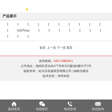
产品展示
1
1
1
1
1
1
1
1
1
1
1
lxbfYeaa
1
1
1
1
1
1
1
1
1
1
首页
上一页
下一页
尾页
咨询热线：
0451-58805911
公司地址：南岗区宣化街477号奔马汽配城4楼中厅3号
版权所有：哈尔滨友森商贸有限公司 | 纳丽尔膜业
技术支持：鸿孚科技
返回首页
在线留言
电话咨询
短信咨询